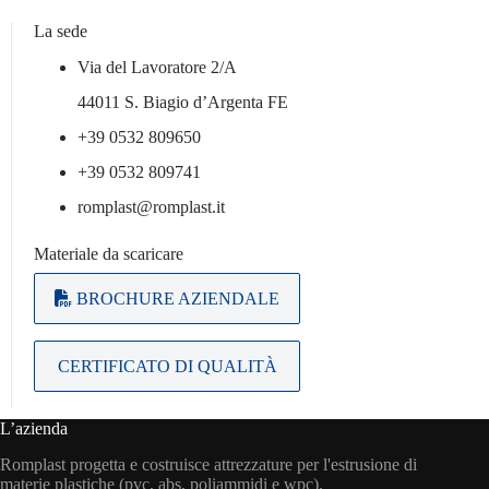
La sede
Via del Lavoratore 2/A
44011 S. Biagio d’Argenta FE
+39 0532 809650
+39 0532 809741
romplast@romplast.it
Materiale da scaricare
BROCHURE AZIENDALE
CERTIFICATO DI QUALITÀ
L’azienda
Romplast progetta e costruisce attrezzature per l'estrusione di
materie plastiche (pvc, abs, poliammidi e wpc).